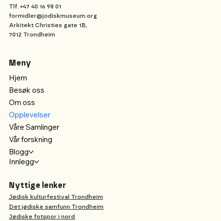
Tlf. +47 40 16 98 01
formidler@jodiskmuseum.org
Arkitekt Christies gate 1B,
7012 Trondheim
Meny
Hjem
Besøk oss
Om oss
Opplevelser
Våre Samlinger
Vår forskning
Blogg
Innlegg
Nyttige lenker
Jødisk kulturfestival Trondheim
Det jødiske samfunn Trondheim
Jødiske fotspor i nord