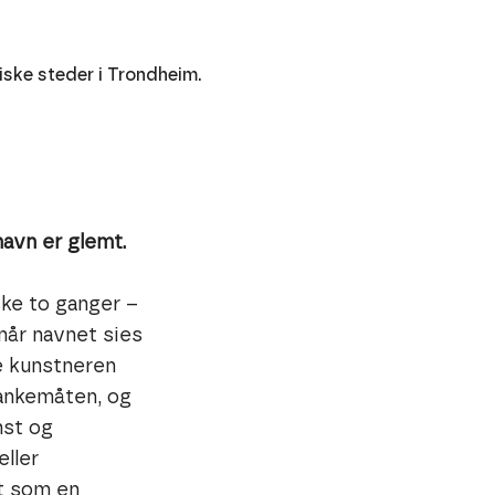
iske steder i Trondheim.
navn er glemt.
ske to ganger –
når navnet sies
ke kunstneren
tankemåten, og
nst og
ller
et som en