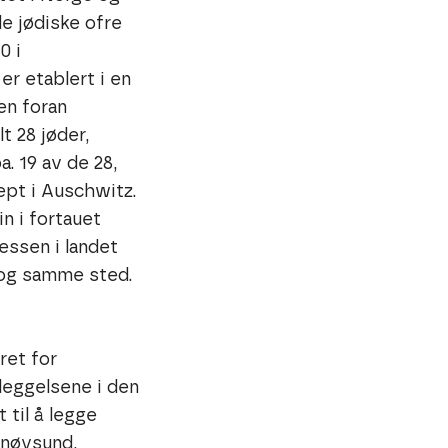
e jødiske ofre
0 i
er etablert i en
en foran
t 28 jøder,
a. 19 av de 28,
ept i Auschwitz.
in i fortauet
essen i landet
t og samme sted.
ret for
leggelsene i den
 til å legge
nnøysund,