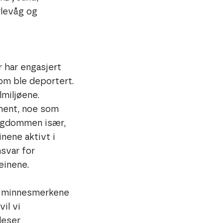
rlevåg og
 har engasjert
som ble deportert.
lmiljøene.
ment, noe som
ungdommen især,
nene aktivt i
nsvar for
einene.
se minnesmerkene
vil vi
leser