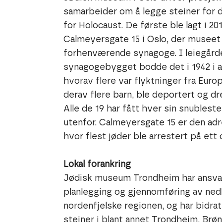
samarbeider om å legge steiner for d
for Holocaust. De første ble lagt i 201
Calmeyersgate 15 i Oslo, der museet 
forhenværende synagoge. I leiegård
synagogebygget bodde det i 1942 i al
hvorav flere var flyktninger fra Europ
derav flere barn, ble deportert og dr
Alle de 19 har fått hver sin snubleste
utenfor. Calmeyersgate 15 er den adr
hvor flest jøder ble arrestert på et
Lokal forankring
Jødisk museum Trondheim har ansva
planlegging og gjennomføring av ned
nordenfjelske regionen, og har bidratt
steiner i blant annet Trondheim, Brø