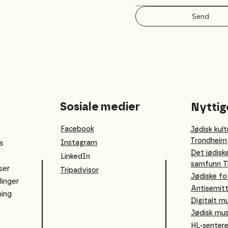
Send
Sosiale medier
Nyttig
Facebook
Jødisk kult
Trondheim
s
Instagram
Det jødisk
LinkedIn
samfunn T
ser
Tripadvisor
Jødiske fo
linger
Antisemitt
ning
Digitalt 
Jødisk mu
HL-senter