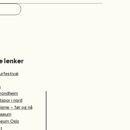
e lenker
urfestival
e
rondheim
tspor i nord
isme – før og nå
museum
seum Oslo
et