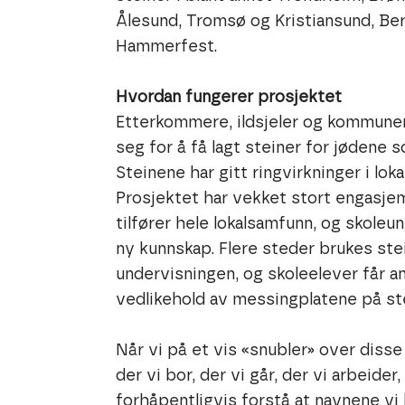
Ålesund, Tromsø og Kristiansund, Be
Hammerfest.
Hvordan fungerer prosjektet
Etterkommere, ildsjeler og kommuner
seg for å få lagt steiner for jødene 
Steinene har gitt ringvirkninger i loka
Prosjektet har vekket stort engasje
tilfører hele lokalsamfunn, og skole
ny kunnskap. Flere steder brukes stei
undervisningen, og skoleelever får a
vedlikehold av messingplatene på st
Når vi på et vis «snubler» over dis
der vi bor, der vi går, der vi arbeider, 
forhåpentligvis forstå at navnene vi 