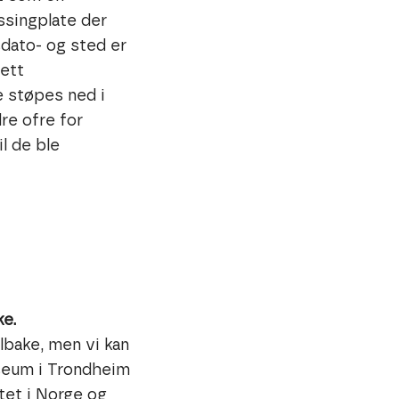
ssingplate der
sdato- og sted er
 ett
e støpes ned i
dre ofre for
l de ble
ke.
ilbake, men vi kan
useum i Trondheim
tet i Norge og