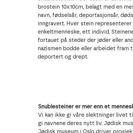
brostein 10x10cm, belagt med en me
navn, fødselsår, deportasjonsår, død
inngravert. Hver stein representerer
enkeltmenneske, ett individ. Steinen
fortauet på steder der jøder eller an
nazismen bodde eller arbeidet fram ti
deportert og drept.
Snublesteiner er mer enn et mennes
Vi kan ikke gi våre slektninger livet t
gi navnene deres nytt liv. Jødisk m
Jødisk museum i Oslo driver prosjek