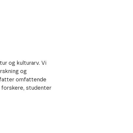
r og kulturarv. Vi
orskning og
mfatter omfattende
r forskere, studenter