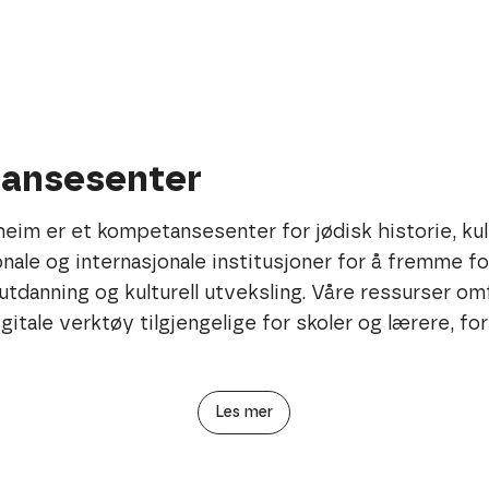
er NTNU, Falstadsenteret, HL-senteret, Jødisk Museum
ansesenter
ttverk. Sammen arbeider vi for å øke forståelsen for
amfunnsutfordringer, og bidrar til dialog og
m er et kompetansesenter for jødisk historie, kultu
er. Museet legger stor vekt på digital og analog
ale og internasjonale institusjoner for å fremme f
er gjøres tilgjengelige via digitale portaler som
tdanning og kulturell utveksling. Våre ressurser o
og vi tilbyr pedagogiske opplegg for skoler og høyere
jødisk historie og identitet, og styrker demokratisk
igitale verktøy tilgjengelige for skoler og lærere, fo
Les mer