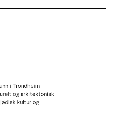
 bygningsloven, og har stor
rdi. Tidligere huset den Trondheim
ektur og autentiske utstillinger gir
funn i Trondheim
norsk-jødisk historie.
relt og arkitektonisk
de synagoge og aktivt museum
jødisk kultur og
g og refleksjon, og bidrar til at
ende og relevant.