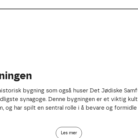
ningen
Bygningen er vernet etter Plan- og
kulturhistorisk og arkitektonisk ve
togstasjon. Gjennom historisk arkit
 historisk bygning som også huser Det Jødiske Sam
museet publikum et nært møte med 
ligste synagoge. Denne bygningen er et viktig kultu
Bygningens kombinasjon av leven
 og har spilt en sentral rolle i å bevare og formidle 
skaper en viktig møteplass for dialo
den jødiske kulturarven holdes lev
Les mer