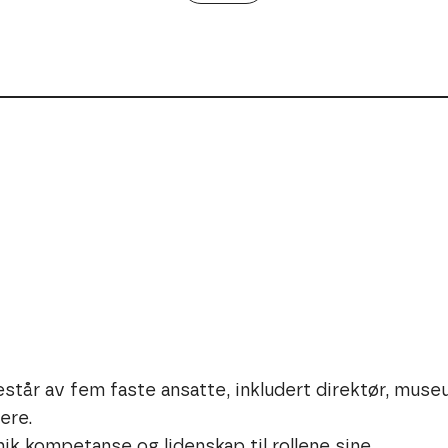
står av fem faste ansatte, inkludert direktør, mu
ere.
ik kompetanse og lidenskap til rollene sine.