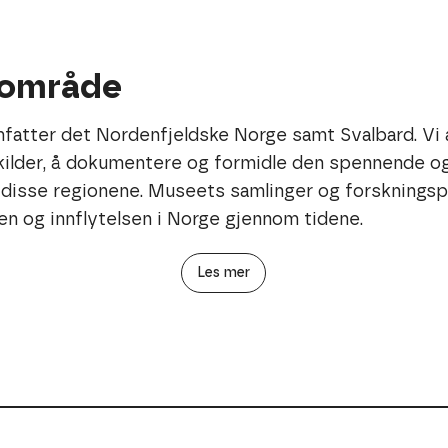
område
ar for å samle inn, dokumentere og formidle jødisk
 på Svalbard. Dette inkluderer gjenstander, bilder,
atter det Nordenfjeldske Norge samt Svalbard. Vi a
 som viser jødenes liv, kultur og samfunnsbidrag gjennom
 kilder, å dokumentere og formidle den spennende og
ing for å synliggjøre og forstå den jødiske
i disse regionene. Museets samlinger og forsknings
s for samfunnet. Gjennom formidling og samarbeid sikrer
en og innflytelsen i Norge gjennom tidene.
ir levende og tilgjengelig for kommende generasjoner.
Les mer