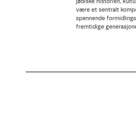
jødiske historien, kult
være et sentralt kompe
spennende formidlings
fremtidige generasjone