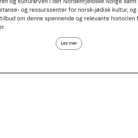
uren og kulturarven i det Nordenfjeldske Norge samt 
oss i å oppfylle vårt mandat på en meningsfull og
tanse- og ressurssenter for norsk-jødisk kultur, og 
tilbud om denne spennende og relevante historien 
r.
Les mer