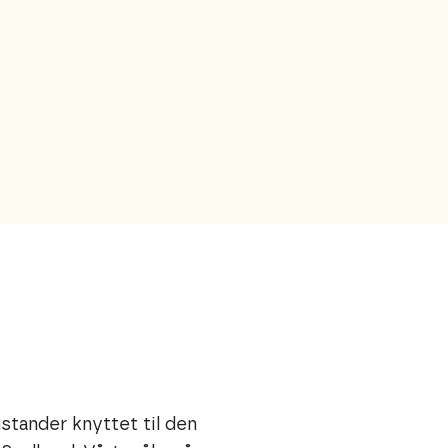
vi kvalitet, tilgjengelighet,
Vi skal være relevante, aktuelle,
stander knyttet til den
rt arbeid. Disse verdiene guider