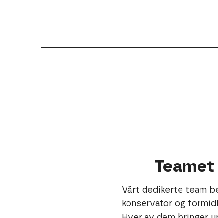
Teamet
Vårt dedikerte team be
konservator og formidl
Hver av dem bringer un