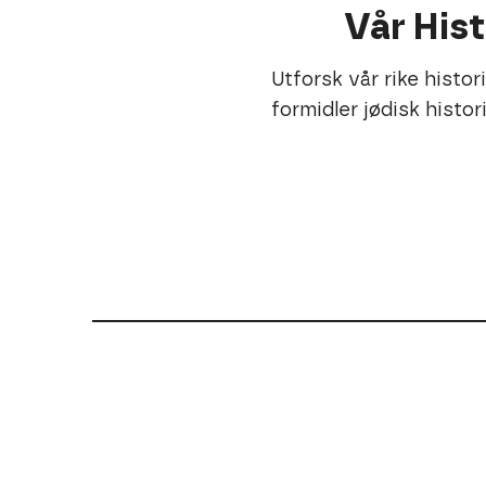
Vår Hist
Utforsk vår rike histo
formidler jødisk histor