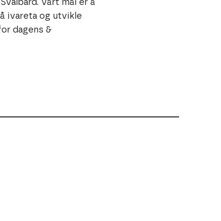
Svalbard. Vårt mål er å
 bærekraftig måte.
å ivareta og utvikle
for dagens &