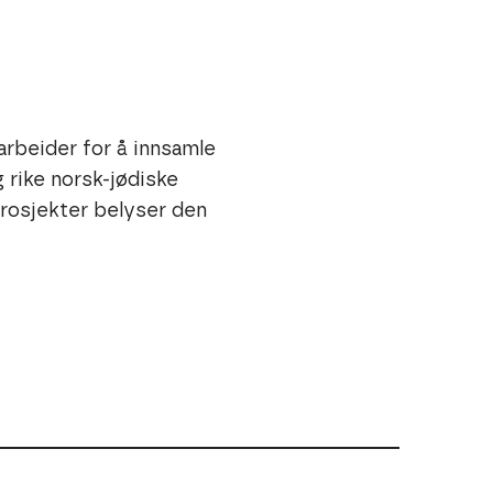
rbeider for å innsamle
 rike norsk-jødiske
prosjekter belyser den