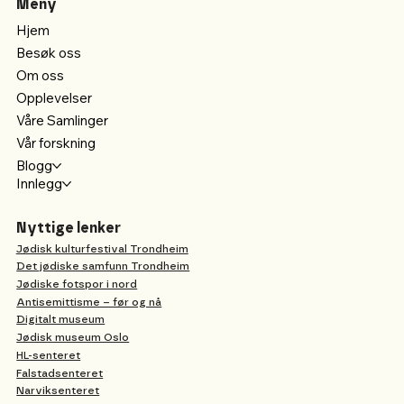
Meny
Hjem
Besøk oss
Om oss
Opplevelser
Våre Samlinger
Vår forskning
Blogg
Innlegg
Nyttige lenker
Jødisk kulturfestival Trondheim
Det jødiske samfunn Trondheim
Jødiske fotspor i nord
Antisemittisme – før og nå
Digitalt museum
Jødisk museum Oslo
HL-senteret
Falstadsenteret
Narviksenteret