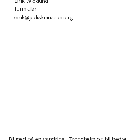
Eirik Wicklund
formidler
eirik@jodiskmuseum.org
Bli med på en vandring i Trondheim og bli bedre