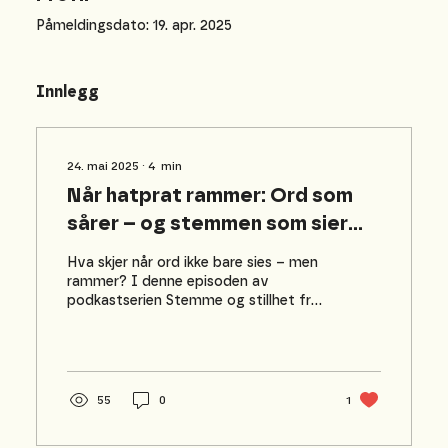
Påmeldingsdato: 19. apr. 2025
Innlegg
24. mai 2025
∙
4
min
Når hatprat rammer: Ord som
sårer – og stemmen som sier
imot
Hva skjer når ord ikke bare sies – men
rammer? I denne episoden av
podkastserien Stemme og stillhet fra
Jødisk museum Trondheim, møter...
55
0
1