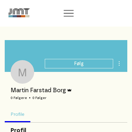
Flere h
Følg
Martin Farstad Borg
Admin
Martin Farstad Borg
0 Følgere
0 Følger
Profile
Profil