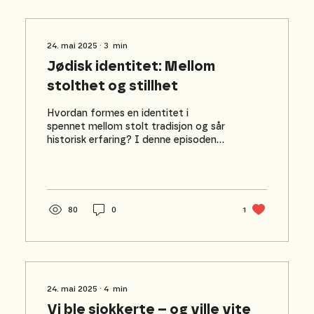
24. mai 2025
∙
3
min
Jødisk identitet: Mellom
stolthet og stillhet
Hvordan formes en identitet i
spennet mellom stolt tradisjon og sår
historisk erfaring? I denne episoden
av podkastserien fra Jødisk...
80
0
1
24. mai 2025
∙
4
min
Vi ble sjokkerte – og ville vite