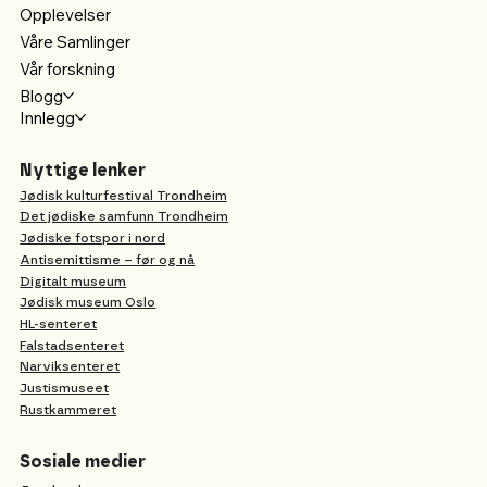
Opplevelser
Våre Samlinger
Vår forskning
Blogg
Innlegg
Nyttige lenker
Jødisk kulturfestival Trondheim
Det jødiske samfunn Trondheim
Jødiske fotspor i nord
Antisemittisme – før og nå
Digitalt museum
Jødisk museum Oslo
HL-senteret
Falstadsenteret
Narviksenteret
Justismuseet
Rustkammeret
Sosiale medier