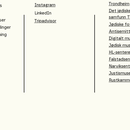
Trondheim
s
Instagram
Det jødisk
LinkedIn
samfunn T
ser
Tripadvisor
Jødiske fo
linger
Antisemitt
ning
Digitalt 
Jødisk mu
HL-senter
Falstadsen
Narviksent
Justismus
Rustkamm