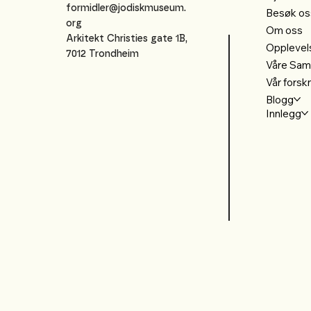
formidler@jodiskmuseum.
Besøk os
org
Om oss
Arkitekt Christies gate 1B,
Opplevel
7012 Trondheim
Våre Sam
Vår forsk
Blogg
Innlegg