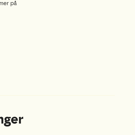
 mer på
nger