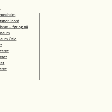
e
rondheim
tspor i nord
isme – før og nå
museum
seum Oslo
et
teret
eret
eet
eret