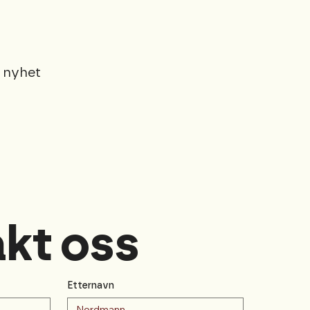
 nyhet
kt oss
Etternavn