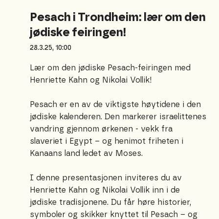
Pesach i Trondheim: lær om den
jødiske feiringen!
28.3.25, 10:00
Lær om den jødiske Pesach-feiringen med
Henriette Kahn og Nikolai Vollik!
Pesach er en av de viktigste høytidene i den
jødiske kalenderen. Den markerer israelittenes
vandring gjennom ørkenen - vekk fra
slaveriet i Egypt – og henimot friheten i
Kanaans land ledet av Moses.
I denne presentasjonen inviteres du av
Henriette Kahn og Nikolai Vollik inn i de
jødiske tradisjonene. Du får høre historier,
symboler og skikker knyttet til Pesach – og