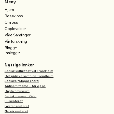
Meny
Hjem
Besøk oss
Om oss
Opplevelser
Våre Samlinger
Vår forskning
Blogg
Innlegg
Nyttige lenker
Jødisk kulturfestival Trondheim
Det jødiske samfunn Trondheim
Jødiske fotspor i nord
Antisemittisme – før og nå
Digitalt museum
Jødisk museum Oslo
HL-senteret
Falstadsenteret
Narviksenteret